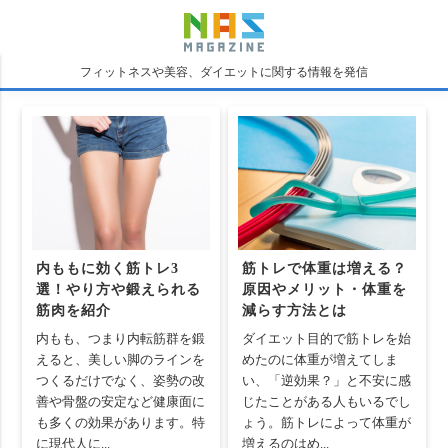
フィットネスや美容、ダイエットに関する情報を発信
内ももに効く筋トレ3
筋トレで体重は増える？
選！やり方や鍛えられる
原因やメリット・体重を
筋肉を紹介
減らす方法とは
内もも、つまり内転筋群を鍛
ダイエット目的で筋トレを始
えると、美しい脚のラインを
めたのに体重が増えてしま
つくるだけでなく、姿勢の改
い、「逆効果？」と不安に感
善や骨盤の安定など健康面に
じたことがある人もいるでし
も多くの効果があります。特
ょう。筋トレによって体重が
に現代人に...
増えるのはめ...