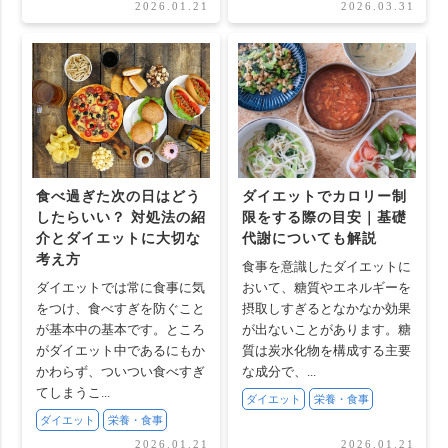
2026.01.21
2026.03.31
食べ過ぎた次の日はどう
ダイエットでカロリー制
したらいい？ 対処法の紹
限をする際の目安｜基礎
介とダイエットに大切な
代謝についても解説
考え方
食事を意識したダイエットに
ダイエットでは常に食事に気
おいて、糖質やエネルギーを
をつけ、食べすぎを防ぐこと
摂取しすぎるとなかなか効果
が基本中の基本です。ところ
が出ないことがあります。糖
がダイエット中であるにもか
質は炭水化物を構成する主要
かわらず、ついつい食べすぎ
な成分で、...
てしまうこ...
ダイエット
栄養・食事
ダイエット
栄養・食事
2026.01.21
2026.01.21