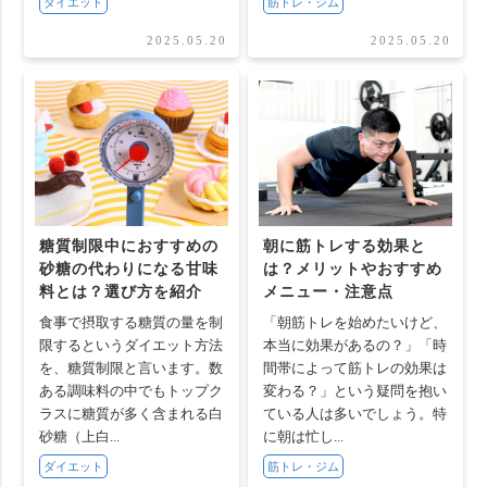
ダイエット
筋トレ・ジム
2025.05.20
2025.05.20
糖質制限中におすすめの
朝に筋トレする効果と
砂糖の代わりになる甘味
は？メリットやおすすめ
料とは？選び方を紹介
メニュー・注意点
食事で摂取する糖質の量を制
「朝筋トレを始めたいけど、
限するというダイエット方法
本当に効果があるの？」「時
を、糖質制限と言います。数
間帯によって筋トレの効果は
ある調味料の中でもトップク
変わる？」という疑問を抱い
ラスに糖質が多く含まれる白
ている人は多いでしょう。特
砂糖（上白...
に朝は忙し...
ダイエット
筋トレ・ジム