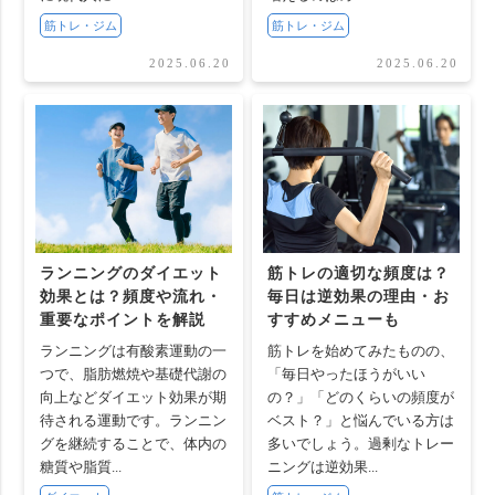
筋トレ・ジム
筋トレ・ジム
2025.06.20
2025.06.20
ランニングのダイエット
筋トレの適切な頻度は？
効果とは？頻度や流れ・
毎日は逆効果の理由・お
重要なポイントを解説
すすめメニューも
ランニングは有酸素運動の一
筋トレを始めてみたものの、
つで、脂肪燃焼や基礎代謝の
「毎日やったほうがいい
向上などダイエット効果が期
の？」「どのくらいの頻度が
待される運動です。ランニン
ベスト？」と悩んでいる方は
グを継続することで、体内の
多いでしょう。過剰なトレー
糖質や脂質...
ニングは逆効果...