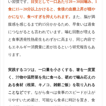
い習慣です。
目安として一口あたり20～30回噛み、1
食に15～20分以上かけると、食後の血糖上昇が穏や
かになり、食べすぎを抑えられます。
また、脳が満
腹感を感じるまで約15分かかるため、早食いは過食
につながるとも言われています。噛む回数が増える
と食事誘発性熱産生もわずかに高まり、同じ内容で
もエネルギー消費量に差が出るという研究報告もあ
ります。
実践するコツは、一口量を小さくする、箸を一度置
く、汁物や温野菜を先に食べる、硬めで噛み応えの
ある食材（根菜、キノコ、雑穀ご飯）を取り入れる
ことなど
です。ながら食べは食事のスピードが上が
りやすいため避け、可能なら食卓に時計を置き、食